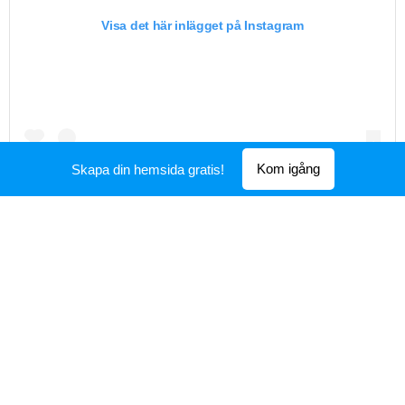
Visa det här inlägget på Instagram
Kom igång
Skapa din hemsida gratis!
Vi har kollationering! Nu är vi igång med Tänk på döden-
föreställningen och vi har också äran att presentera vår
kostymör Josefin Wallerström❤️😍💃 Hej hopp!
Ett inlägg delat av
Typ Vuxen
(@typvuxen)
16 Mar 2020 kl. 7:28 PDT