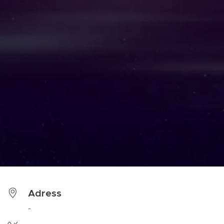
Adress
-